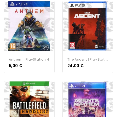
T
He Ascent | PlayStation 5
Anthem | PlayStation 4
5,00 €
24,00 €