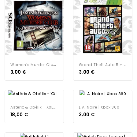
W
Omen's Murder Club : Crime...
G
Rand Theft Auto 5 + MAP |...
3,00 €
3,00 €
Astérix & Obélix - XXL...
L.A. Noire | Xbox 360
18,00 €
3,00 €