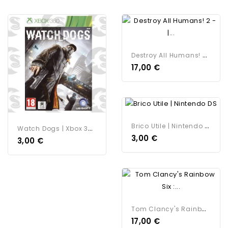
D
Estroy All Humans! 2 - |...
17,00 €
B
Rico Utile | Nintendo DS
W
Atch Dogs | Xbox 360
3,00 €
3,00 €
T
Om Clancy's Rainbow Six :...
17,00 €