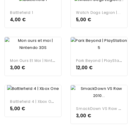
Battlefield 1
Watch Dogs Legion |...
4,00 €
5,00 €
M
On Ours Et Moi | Nintendo 3DS
P
Ark Beyond | PlayStation 5
3,00 €
12,00 €
B
Attlefield 4 | Xbox One
S
MackDown VS Raw 2010...
5,00 €
3,00 €