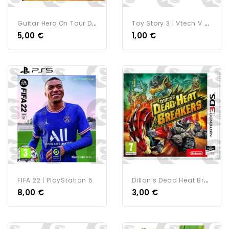
G
Uitar Hero On Tour Decades...
T
Oy Story 3 | Vtech V.Smile...
5,00 €
1,00 €
D
Illon's Dead Heat Breakers...
FIFA 22 | PlayStation 5
8,00 €
3,00 €