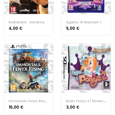
Battlefield : Hardline
Agents Of Mayhem |...
4,00 €
5,00 €
I
Mmortals Fenyx Rising |...
B
Ratz Ponyz 2 | Nintendo DS
16,00 €
3,00 €