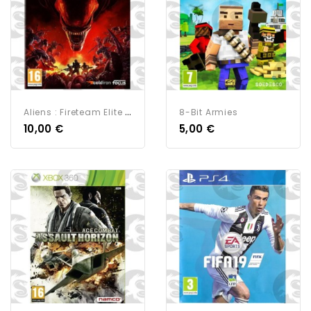
A
Liens : Fireteam Elite |...
8-Bit Armies
10,00 €
5,00 €