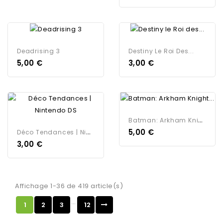
Deadrising 3
Destiny Le Roi Des...
5,00 €
3,00 €
B
Atman: Arkham Knight...
D
Éco Tendances | Nintendo DS
5,00 €
3,00 €
Affichage 1-36 de 419 article(s)
…
1
2
3
12