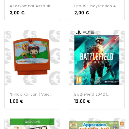
A
Ce Combat Assault Horizon...
Fifa 19 | PlayStation 4
3,00 €
2,00 €
N
I Hao Kai Lan | Vtech...
Battlefield 2042 |...
1,00 €
12,00 €