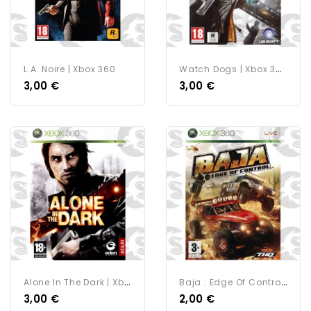
W
Atch Dogs | Xbox 360
L.A. Noire | Xbox 360
3,00 €
3,00 €
A
Lone In The Dark | Xbox 360
B
Aja : Edge Of Control |...
3,00 €
2,00 €