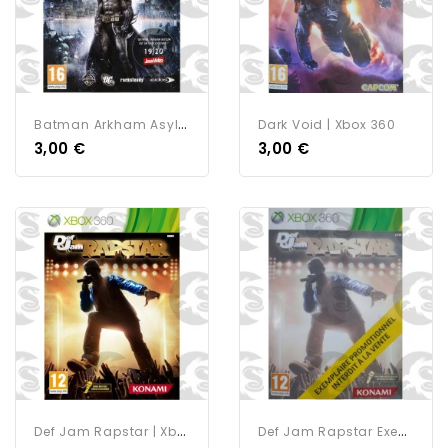
B
Atman Arkham Asylum |...
Dark Void | Xbox 360
3,00 €
3,00 €
D
Ef Jam Rapstar | Xbox 360
D
Ef Jam Rapstar Exemplaire...