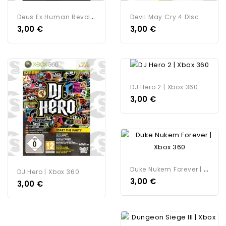
D
Eus Ex Human Revolution |...
Devil May Cry 4 DIsc...
3,00 €
3,00 €
DJ Hero 2 | Xbox 360
3,00 €
D
Uke Nukem Forever | Xbox 360
DJ Hero | Xbox 360
3,00 €
3,00 €