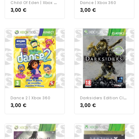
C
Hild Of Eden | Xbox 360
Dance | Xbox 360
3,00 €
3,00 €
D
Arksiders Edition Classics...
Dance 2 | Xbox 360
3,00 €
3,00 €