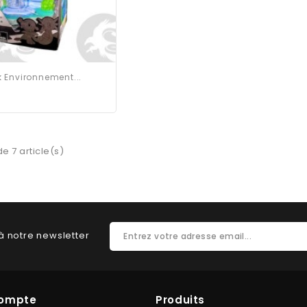
 Environnement...
de 7 article(s)
à notre newsletter
Compte
Produits