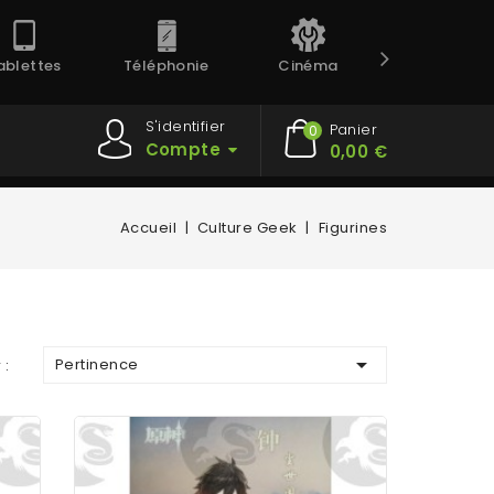
ablettes
Téléphonie
Cinéma
Prestation
S'identifier
Panier
0
Compte
0,00 €
Accueil
Culture Geek
Figurines

Pertinence
 :