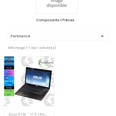
Composants | Pièces...

Pertinence
Affichage 1-1 de 1 article(s)
A
Sus K73E - 17"3 | RAM 8G |...