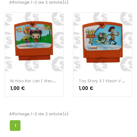
Affichage 1-2 de 2 article(s)
N
I Hao Kai Lan | Vtech...
T
Oy Story 3 | Vtech V.Smile...
1,00 €
1,00 €
Affichage 1-2 de 2 article(s)
1