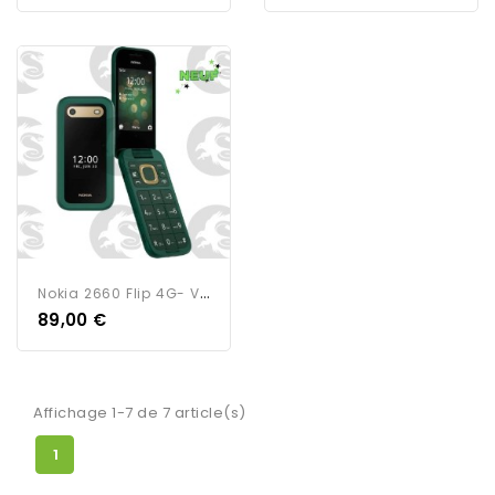
N
Okia 2660 Flip 4G- Vert -...
89,00 €
Affichage 1-7 de 7 article(s)
1