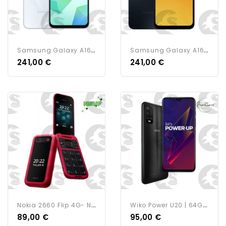
S
Amsung Galaxy A16 | 256G |...
S
Amsung Galaxy A16 | 256G |...
241,00 €
241,00 €
N
Okia 2660 Flip 4G- Neuf -...
W
Iko Power U20 | 64Go| Noir...
89,00 €
95,00 €