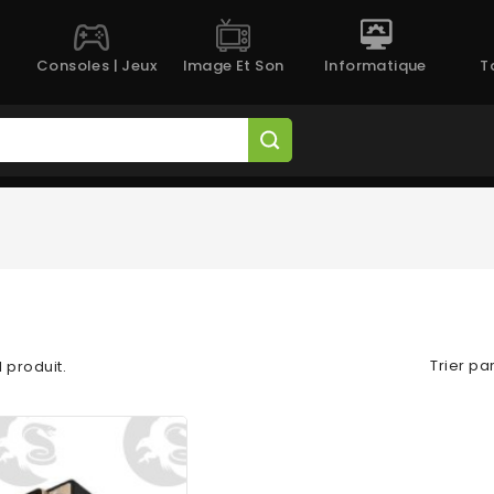
Consoles | Jeux
Image Et Son
Informatique
T
Trier par
 1 produit.