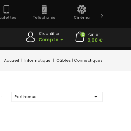
ablettes
Téléphonie
Cinéma
Prestation
S'identifier
Panier
0
Compte
0,00 €
Accueil
Informatique
Câbles | Connectiques

Pertinence
 :