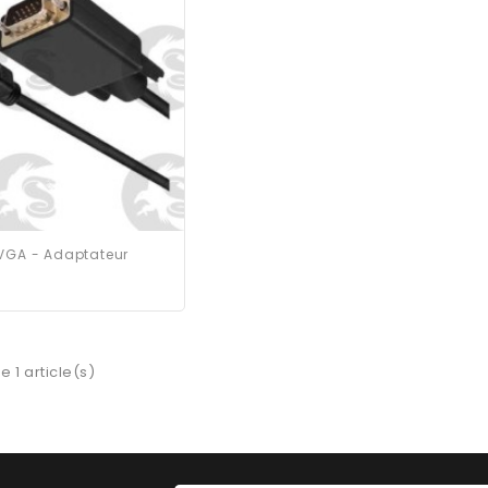
 VGA - Adaptateur
e 1 article(s)