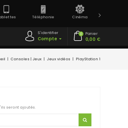
ablettes
Téléphonie
Cinéma
Prestation
S'identifier
Panier
0
Compte
0,00 €
eil
Consoles | Jeux
Jeux vidéos
PlayStation 1
'ils seront ajoutés.