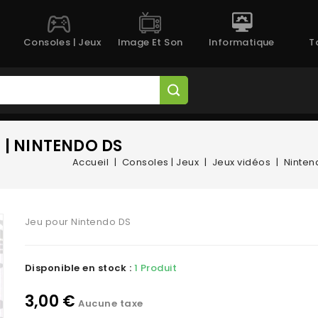
Consoles | Jeux
Image Et Son
Informatique
T
 | NINTENDO DS
Accueil
Consoles | Jeux
Jeux vidéos
Ninten
Jeu pour Nintendo DS
Disponible en stock :
1 Produit
3,00 €
Aucune taxe