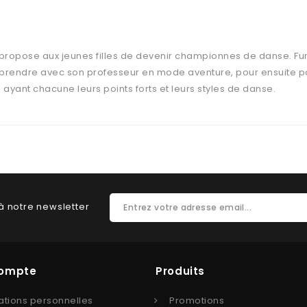
 propose aux jeunes filles de devenir championnes de danse. Fun
à apprendre avec son professeur en mode aventure, pour ensuite 
yant chacune leurs points forts et leurs styles de danse.
à notre newsletter
Compte
Produits
ations personnelles
Promotions