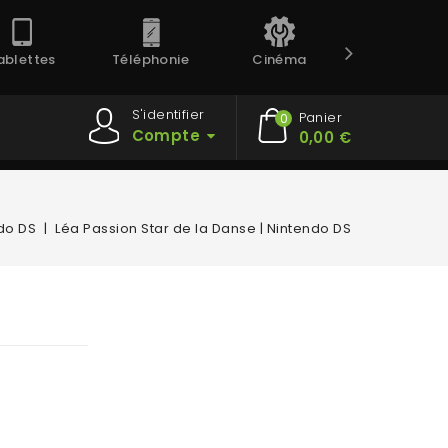
ablettes
Téléphonie
Cinéma
Prestation
S'identifier
Panier
0
Compte
0,00 €
do DS
Léa Passion Star de la Danse | Nintendo DS