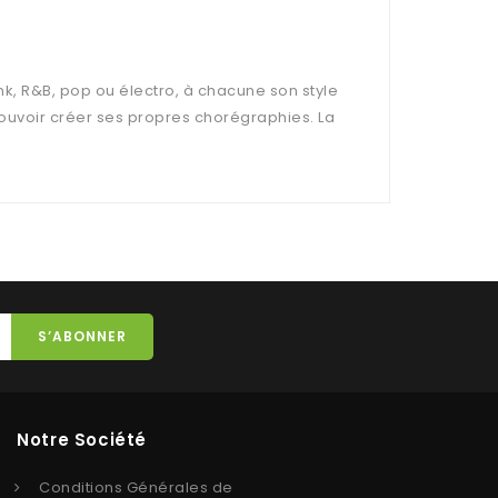
k, R&B, pop ou électro, à chacune son style
pouvoir créer ses propres chorégraphies. La
Notre Société
Conditions Générales de