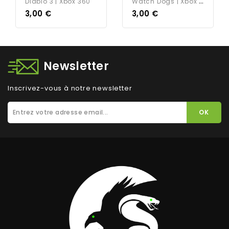
W
Atch Dogs | Xbox 360
Diablo 3 | Xbox 360
3,00 €
3,00 €
Newsletter
Inscrivez-vous à notre newsletter