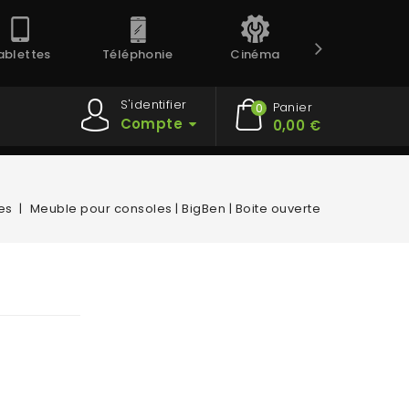
ablettes
Téléphonie
Cinéma
Prestation
S'identifier
Panier
0
Compte
0,00 €
es
Meuble pour consoles | BigBen | Boite ouverte