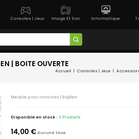
Consoles | Jeux
Image Et Son
Informatique
T
EN | BOITE OUVERTE
Accueil
Consoles | Jeux
Accessoir
Meuble pour consoles | BigBen
Disponible en stock :
3 Produits
14,00 €
Aucune taxe