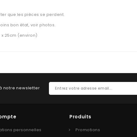
ter que les pièces se perdent.
oins bon état, voir photos.
 x 25cm (environ)
à notre newsletter
Compte
Produits
ations personnelles
Promotions