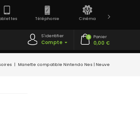
ablettes
Téléphonie
Cinéma
Prestation
S'identifier
Panier
0
Compte
0,00 €
oires
Manette compatible Nintendo Nes | Neuve