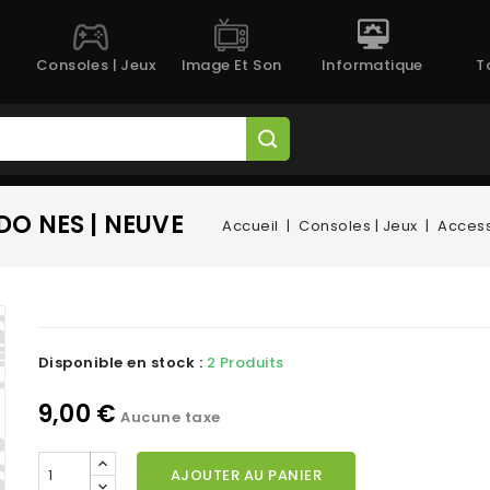
Consoles | Jeux
Image Et Son
Informatique
T
O NES | NEUVE
Accueil
Consoles | Jeux
Access
Disponible en stock :
2 Produits
9,00 €
Aucune taxe
AJOUTER AU PANIER